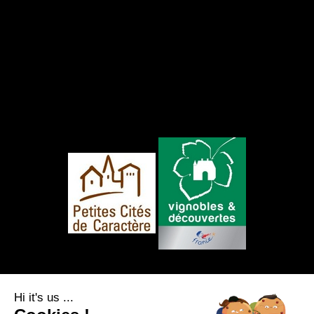
FOLLOW US
Hi it's us ...