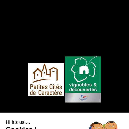
FOLLOW US
Hi it's us ...