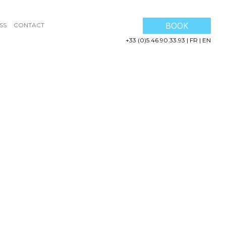
BOOK
SS
CONTACT
+33 (0)5.46.90.33.93
|
FR
|
EN