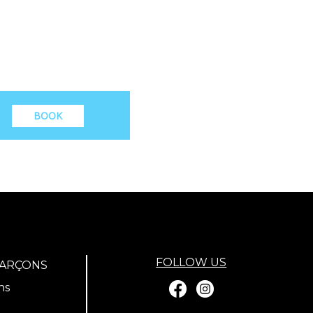
BOOK
FOLLOW US
GARÇONS
ns