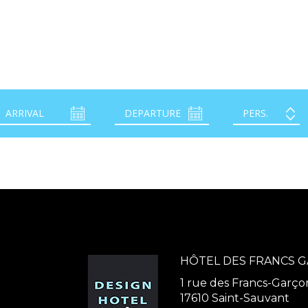
HÔTEL DES FRANCS 
1 rue des Francs-Garço
17610 Saint-Sauvant