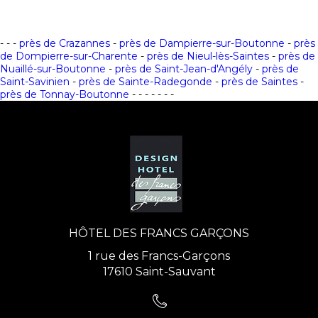
-
-
-
près de Crazannes
-
près de Dampierre-sur-Boutonne
-
près
de Dompierre-sur-Charente
-
près de Nieul-lès-Saintes
-
près de
Nuaillé-sur-Boutonne
-
près de Saint-Jean-d'Angély
-
près de
Saint-Savinien
-
près de Sainte-Radegonde
-
près de Saintes
-
près de Tonnay-Boutonne
-
-
-
-
-
-
-
HÔTEL DES FRANCS GARÇONS
1 rue des Francs-Garçons
17610 Saint-Sauvant