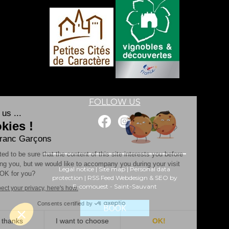
FOLLOW US
Hi it's us ...
Cookies !
Les Franc Garçons
We waited to be sure that the content of this site interests you before
disturbing you, but we would like to accompany you during your visit
Legal notice
|
Site map
|
Personal data
... Is it OK for you?
protection
|
RSS Feed
Webdesign & SEO by
E-comouest - Saint-Sauvant
We respect your privacy, here's how.
Consents certified by
BOOK
No, thanks
I want to choose
OK!